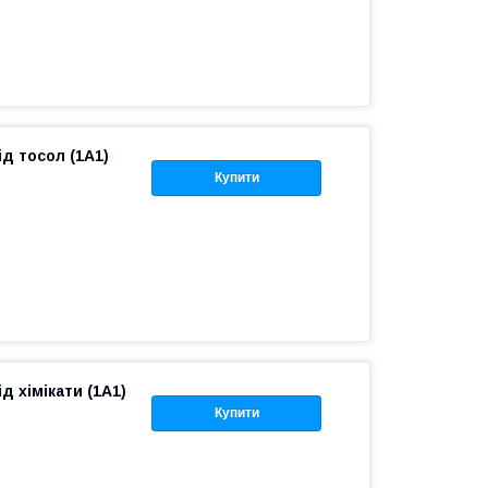
ід тосол (1A1)
Купити
д хімікати (1A1)
Купити