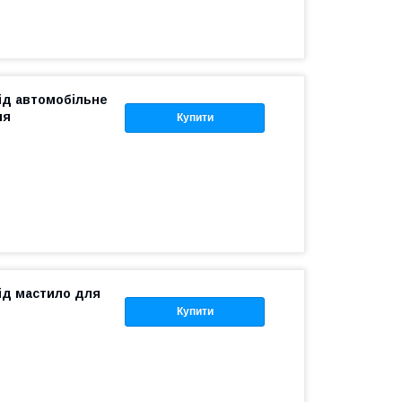
під автомобільне
ня
Купити
під мастило для
Купити