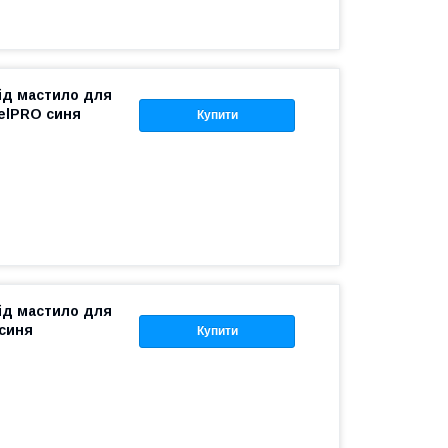
під мастило для
relPRO синя
Купити
під мастило для
 синя
Купити