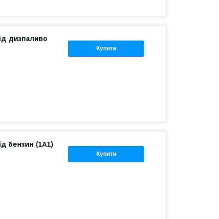
під дизпаливо
Купити
ід бензин (1A1)
Купити