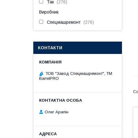
Так
276
Виробник
Спецмашремонт
276
КОНТАКТИ
ТОВ "Завод Спецмашремонт", TM
BarrelPRO
Олег Арапін