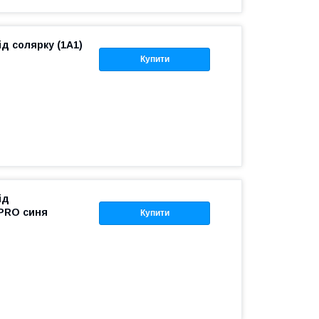
ід солярку (1A1)
Купити
ід
lPRO синя
Купити