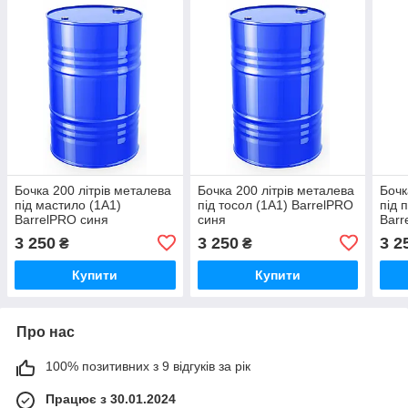
Бочка 200 літрів металева
Бочка 200 літрів металева
Бочк
під мастило (1A1)
під тосол (1A1) BarrelPRO
під 
BarrelPRO синя
синя
Barr
3 250
3 250
3 2
₴
₴
Купити
Купити
Про нас
100% позитивних з 9 відгуків за рік
Працює з 30.01.2024