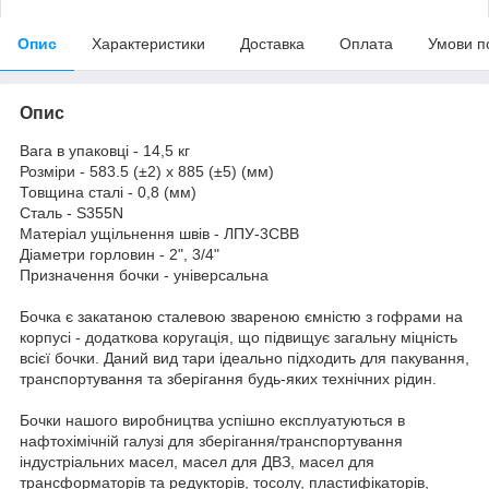
Опис
Характеристики
Доставка
Оплата
Умови п
Опис
Вага в упаковці - 14,5 кг
Розміри - 583.5 (±2) х 885 (±5) (мм)
Товщина сталі - 0,8 (мм)
Сталь - S355N
Матеріал ущільнення швів - ЛПУ-3СВВ
Діаметри горловин - 2", 3/4"
Призначення бочки - універсальна
Бочка є закатаною сталевою звареною ємністю з гофрами на
корпусі - додаткова коругація, що підвищує загальну міцність
всієї бочки. Даний вид тари ідеально підходить для пакування,
транспортування та зберігання будь-яких технічних рідин.
Бочки нашого виробництва успішно експлуатуються в
нафтохімічній галузі для зберігання/транспортування
індустріальних масел, масел для ДВЗ, масел для
трансформаторів та редукторів, тосолу, пластифікаторів,