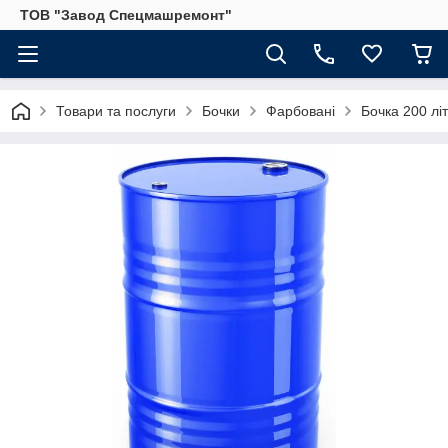
ТОВ "Завод Спецмашремонт"
Товари та послуги
Бочки
Фарбовані
Бочка 200 лі