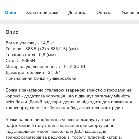
Опис
Характеристики
Доставка
Оплата
Умови п
Опис
Вага в упаковці - 14,5 кг
Розміри - 583.5 (±2) х 885 (±5) (мм)
Товщина сталі - 0,8 (мм)
Сталь - S355N
Матеріал ущільнення швів - ЛПУ-3СВВ
Діаметри горловин - 2", 3/4"
Призначення бочки - універсальна
Бочка є закатаною сталевою звареною ємністю з гофрами на
корпусі - додаткова коругація, що підвищує загальну міцність
всієї бочки. Даний вид тари ідеально підходить для пакування,
транспортування та зберігання будь-яких технічних рідин.
Бочки нашого виробництва успішно експлуатуються в
нафтохімічній галузі для зберігання/транспортування
індустріальних масел, масел для ДВЗ, масел для
трансформаторів та редукторів, тосолу, пластифікаторів,