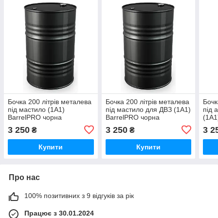
Бочка 200 літрів металева
Бочка 200 літрів металева
Бочк
під мастило (1A1)
під мастило для ДВЗ (1A1)
під 
BarrelPRO чорна
BarrelPRO чорна
(1A1
3 250
3 250
3 2
₴
₴
Купити
Купити
Про нас
100% позитивних з 9 відгуків за рік
Працює з 30.01.2024