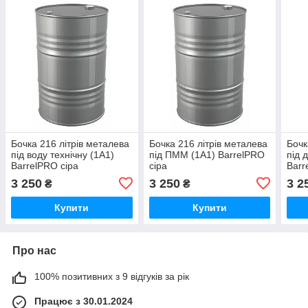
Бочка 216 літрів металева
Бочка 216 літрів металева
Бочк
під воду технічну (1A1)
під ПММ (1A1) BarrelPRO
під 
BarrelPRO сіра
сіра
Barr
3 250
3 250
3 2
₴
₴
Купити
Купити
Про нас
100% позитивних з 9 відгуків за рік
Працює з 30.01.2024