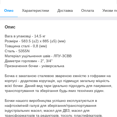
Опис
Характеристики
Доставка
Оплата
Умови п
Опис
Вага в упаковці - 14,5 кг
Розміри - 583.5 (±2) х 885 (±5) (мм)
Товщина сталі - 0,8 (мм)
Сталь - S355N
Матеріал ущільнення швів - ЛПУ-3СВВ
Діаметри горловин - 2", 3/4"
Призначення бочки - універсальна
Бочка є закатаною сталевою звареною ємністю з гофрами на
корпусі - додаткова коругація, що підвищує загальну міцність
всієї бочки. Даний вид тари ідеально підходить для пакування,
транспортування та зберігання будь-яких технічних рідин.
Бочки нашого виробництва успішно експлуатуються в
нафтохімічній галузі для зберігання/транспортування
індустріальних масел, масел для ДВЗ, масел для
трансформаторів та редукторів, тосолу, пластифікаторів,