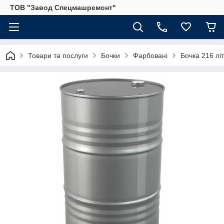
ТОВ "Завод Спецмашремонт"
Товари та послуги
Бочки
Фарбовані
Бочка 216 лі