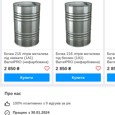
Бочка 216 літрів металева
Бочка 216 літрів металева
Бочк
під хімікати (1A1)
під бензин (1A1)
під 
BarrelPRO (нефарбована)
BarrelPRO (нефарбована)
Barr
2 850
2 850
2 8
₴
₴
Купити
Купити
Про нас
100% позитивних з 9 відгуків за рік
Працює з 30.01.2024