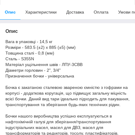
Опис
Характеристики
Доставка
Оплата
Умови п
Опис
Вага в упаковці - 14,5 кг
Розміри - 583.5 (±2) х 885 (±5) (мм)
Товщина сталі - 0,8 (мм)
Сталь - S355N
Матеріал ущільнення швів - ЛПУ-3СВВ
Діаметри горловин - 2", 3/4"
Призначення бочки - універсальна
Бочка є закатаною сталевою звареною ємністю з гофрами на
корпусі - додаткова коругація, що підвищує загальну міцність
всієї бочки. Даний вид тари ідеально підходить для пакування,
транспортування та зберігання будь-яких технічних рідин.
Бочки нашого виробництва успішно експлуатуються в
нафтохімічній галузі для зберігання/транспортування
індустріальних масел, масел для ДВЗ, масел для
трансформаторів та редукторів, тосолу, пластифікаторів,